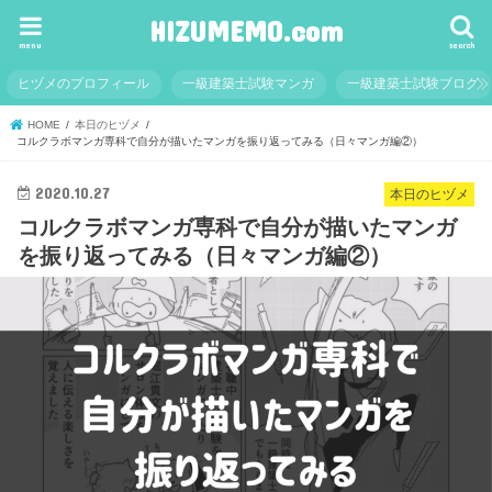
HIZUMEMO.com
menu
search
ヒヅメのプロフィール
一級建築士試験マンガ
一級建築士試験ブログ
HOME
本日のヒヅメ
コルクラボマンガ専科で自分が描いたマンガを振り返ってみる（日々マンガ編②）
2020.10.27
本日のヒヅメ
コルクラボマンガ専科で自分が描いたマンガ
を振り返ってみる（日々マンガ編②）