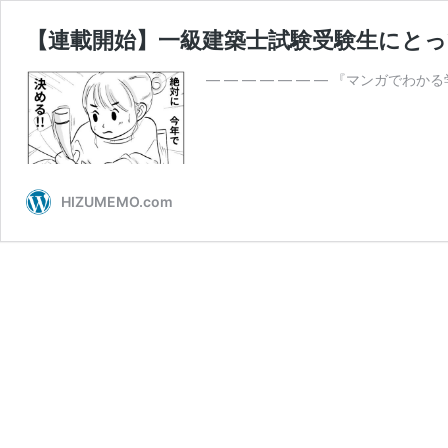
【連載開始】一級建築士試験受験生にと
— — — — — — — 『マンガ
HIZUMEMO.com