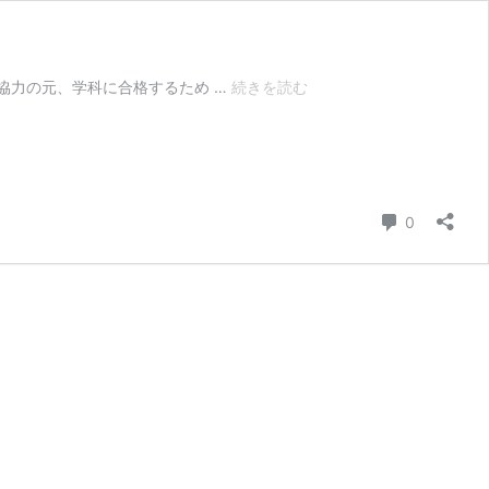
【連
せ協力の元、学科に合格するため …
続きを読む
載
開
始】
一
級
コメント
0
建
築
士
試
験
受
験
生
に
と
っ
て