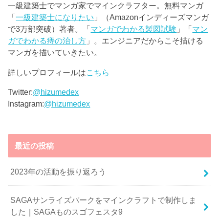
一級建築士でマンガ家でマインクラフター。無料マンガ
「
一級建築士になりたい
」（Amazonインディーズマンガ
で3万部突破）著者。「
マンガでわかる製図試験
」「
マン
ガでわかる痔の治し方
」。エンジニアだからこそ描ける
マンガを描いていきたい。
詳しいプロフィールは
こちら
Twitter:
@hizumedex
Instagram:
@hizumedex
最近の投稿
2023年の活動を振り返ろう
SAGAサンライズパークをマインクラフトで制作しま
した｜SAGAものスゴフェスタ9