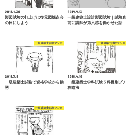
2018.4.30
2019.9.13
製図試験の打上げは復元図採点会
一級建築士設計製図試験｜試験直
の日にしよう
前に講師が第六感を働かせた話
一級建築士試験マンガ
一級建築士試験マンガ
2018.3.8
2018.4.10
一級建築士試験で資格学校から勧
一級建築士学科試験５科目別プチ
誘
攻略法
一級建築士試験マンガ