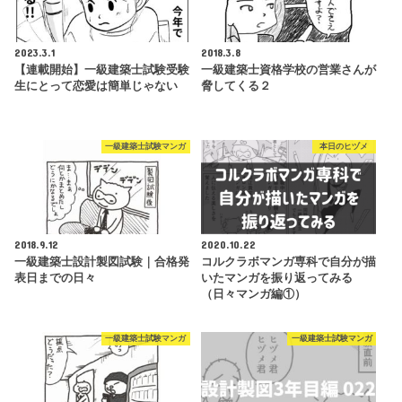
2023.3.1
2018.3.8
【連載開始】一級建築士試験受験
一級建築士資格学校の営業さんが
生にとって恋愛は簡単じゃない
脅してくる２
一級建築士試験マンガ
本日のヒヅメ
2018.9.12
2020.10.22
一級建築士設計製図試験｜合格発
コルクラボマンガ専科で自分が描
表日までの日々
いたマンガを振り返ってみる
（日々マンガ編①）
一級建築士試験マンガ
一級建築士試験マンガ