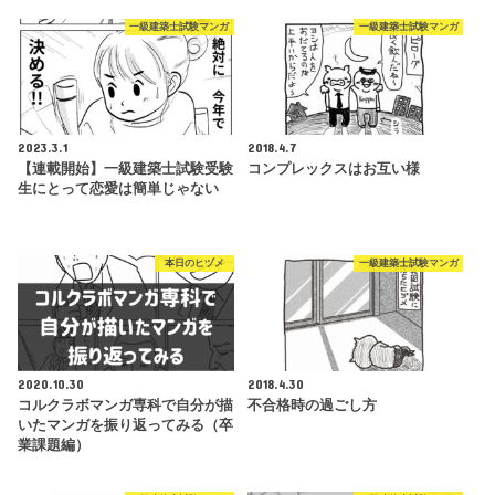
一級建築士試験マンガ
一級建築士試験マンガ
2023.3.1
2018.4.7
【連載開始】一級建築士試験受験
コンプレックスはお互い様
生にとって恋愛は簡単じゃない
本日のヒヅメ
一級建築士試験マンガ
2020.10.30
2018.4.30
コルクラボマンガ専科で自分が描
不合格時の過ごし方
いたマンガを振り返ってみる（卒
業課題編）