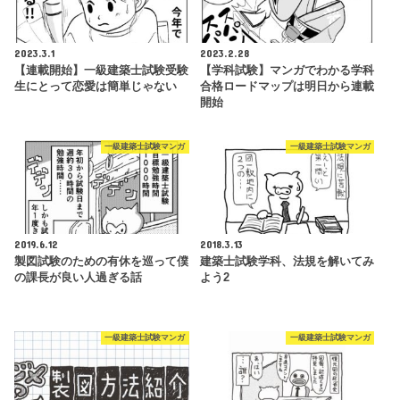
2023.3.1
2023.2.28
【連載開始】一級建築士試験受験
【学科試験】マンガでわかる学科
生にとって恋愛は簡単じゃない
合格ロードマップは明日から連載
開始
一級建築士試験マンガ
一級建築士試験マンガ
2019.6.12
2018.3.13
製図試験のための有休を巡って僕
建築士試験学科、法規を解いてみ
の課長が良い人過ぎる話
よう2
一級建築士試験マンガ
一級建築士試験マンガ