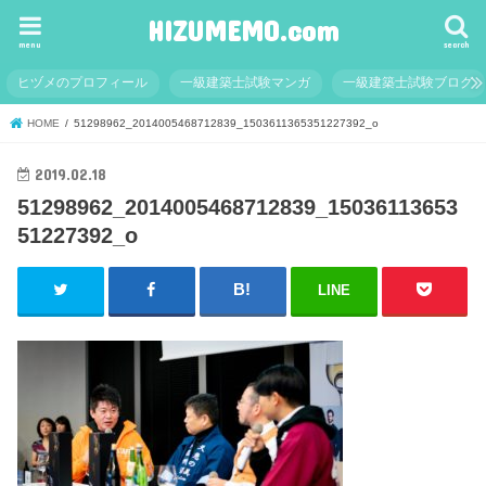
HIZUMEMO.com
menu
search
ヒヅメのプロフィール
一級建築士試験マンガ
一級建築士試験ブログ
HOME
51298962_2014005468712839_1503611365351227392_o
2019.02.18
51298962_2014005468712839_15036113653
51227392_o
LINE