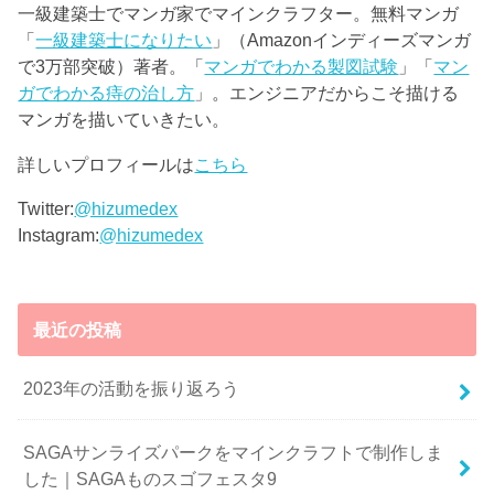
一級建築士でマンガ家でマインクラフター。無料マンガ
「
一級建築士になりたい
」（Amazonインディーズマンガ
で3万部突破）著者。「
マンガでわかる製図試験
」「
マン
ガでわかる痔の治し方
」。エンジニアだからこそ描ける
マンガを描いていきたい。
詳しいプロフィールは
こちら
Twitter:
@hizumedex
Instagram:
@hizumedex
最近の投稿
2023年の活動を振り返ろう
SAGAサンライズパークをマインクラフトで制作しま
した｜SAGAものスゴフェスタ9