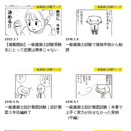
一級建築士試験マンガ
一級建築士試験マンガ
2023.3.1
2018.3.8
【連載開始】一級建築士試験受験
一級建築士試験で資格学校から勧
生にとって恋愛は簡単じゃない
誘
一級建築士試験マンガ
一級建築士試験マンガ
2018.9.14
2018.9.7
一級建築士設計製図試験｜設計製
一級建築士設計製図試験｜本番で
図２年目編終了
上手く実力が出せなかった実例
（中編）