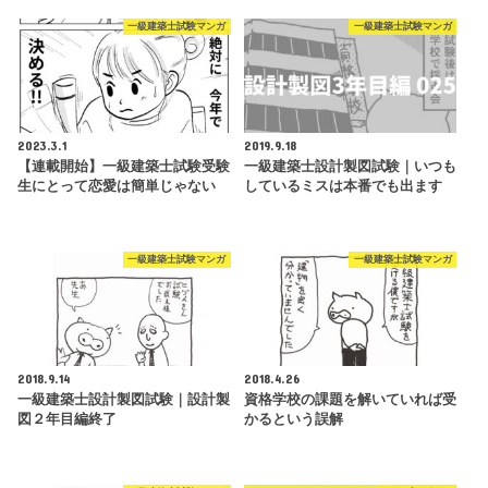
一級建築士試験マンガ
一級建築士試験マンガ
2023.3.1
2019.9.18
【連載開始】一級建築士試験受験
一級建築士設計製図試験｜いつも
生にとって恋愛は簡単じゃない
しているミスは本番でも出ます
一級建築士試験マンガ
一級建築士試験マンガ
2018.9.14
2018.4.26
一級建築士設計製図試験｜設計製
資格学校の課題を解いていれば受
図２年目編終了
かるという誤解