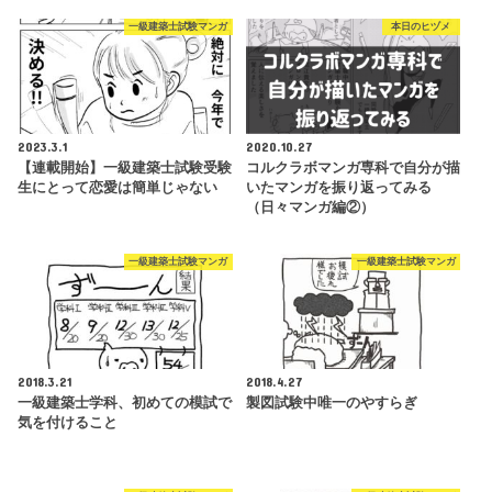
一級建築士試験マンガ
本日のヒヅメ
2023.3.1
2020.10.27
【連載開始】一級建築士試験受験
コルクラボマンガ専科で自分が描
生にとって恋愛は簡単じゃない
いたマンガを振り返ってみる
（日々マンガ編②）
一級建築士試験マンガ
一級建築士試験マンガ
2018.3.21
2018.4.27
一級建築士学科、初めての模試で
製図試験中唯一のやすらぎ
気を付けること