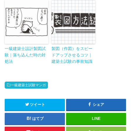
一級建築士設計製図試
製図（作図）をスピー
験｜落ち込んだ時の対
ドアップさせるコツ｜
処法
建築士試験の事前知識
一級建築士試験マンガ
ツイート
シェア
はてブ
LINE