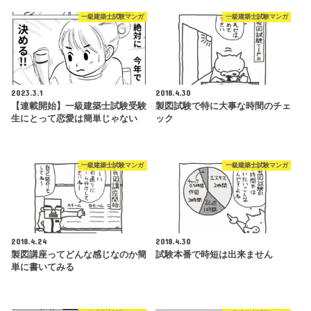
一級建築士試験マンガ
一級建築士試験マンガ
2023.3.1
2018.4.30
【連載開始】一級建築士試験受験
製図試験で特に大事な時間のチェ
生にとって恋愛は簡単じゃない
ック
一級建築士試験マンガ
一級建築士試験マンガ
2018.4.24
2018.4.30
製図講座ってどんな感じなのか簡
試験本番で時短は出来ません
単に書いてみる