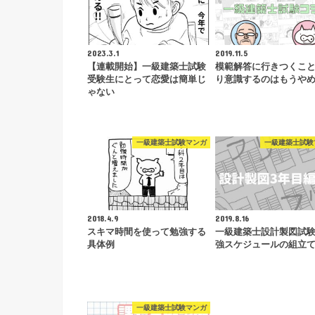
2023.3.1
2019.11.5
【連載開始】一級建築士試験
模範解答に行きつくこ
受験生にとって恋愛は簡単じ
り意識するのはもうや
ゃない
一級建築士試験マンガ
一級建築士試験
2018.4.9
2019.8.16
スキマ時間を使って勉強する
一級建築士設計製図試
具体例
強スケジュールの組立
一級建築士試験マンガ