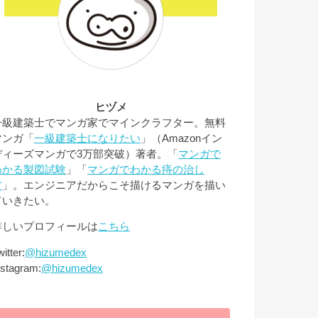
ヒヅメ
一級建築士でマンガ家でマインクラフター。無料
マンガ「
一級建築士になりたい
」（Amazonイン
ディーズマンガで3万部突破）著者。「
マンガで
わかる製図試験
」「
マンガでわかる痔の治し
方
」。エンジニアだからこそ描けるマンガを描い
ていきたい。
詳しいプロフィールは
こちら
itter:
@hizumedex
nstagram:
@hizumedex