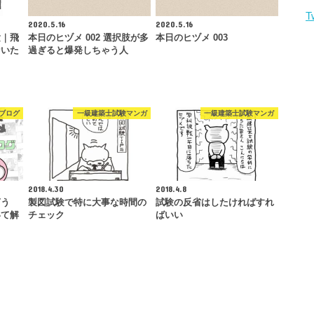
T
2020.5.16
2020.5.16
験｜飛
本日のヒヅメ 002 選択肢が多
本日のヒヅメ 003
ないた
過ぎると爆発しちゃう人
ブログ
一級建築士試験マンガ
一級建築士試験マンガ
2018.4.30
2018.4.8
言う
製図試験で特に大事な時間の
試験の反省はしたければすれ
いて解
チェック
ばいい