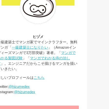
ヒヅメ
一級建築士でマンガ家でマインクラフター。無料
マンガ「
一級建築士になりたい
」（Amazonイン
ディーズマンガで3万部突破）著者。「
マンガで
わかる製図試験
」「
マンガでわかる痔の治し
方
」。エンジニアだからこそ描けるマンガを描い
ていきたい。
詳しいプロフィールは
こちら
itter:
@hizumedex
nstagram:
@hizumedex