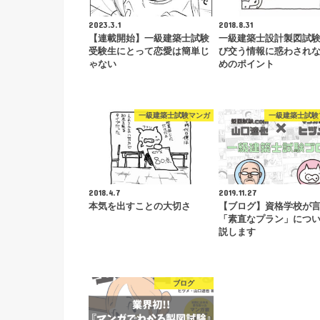
2023.3.1
2018.8.31
【連載開始】一級建築士試験
一級建築士設計製図試
受験生にとって恋愛は簡単じ
び交う情報に惑わされ
ゃない
めのポイント
一級建築士試験マンガ
一級建築士試験
2018.4.7
2019.11.27
本気を出すことの大切さ
【ブログ】資格学校が
「素直なプラン」につ
説します
ブログ