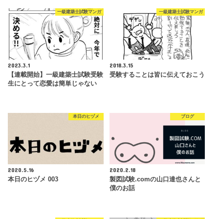
一級建築士試験マンガ
一級建築士試験マンガ
2023.3.1
2018.3.15
【連載開始】一級建築士試験受験
受験することは皆に伝えておこう
生にとって恋愛は簡単じゃない
本日のヒヅメ
ブログ
2020.5.16
2020.2.18
本日のヒヅメ 003
製図試験.comの山口達也さんと
僕のお話