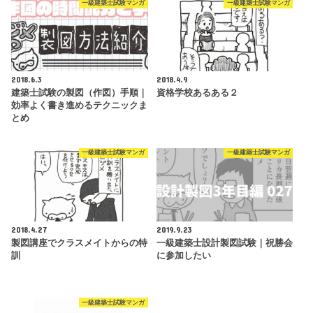
一級建築士試験マンガ
一級建築士試験マンガ
2018.6.3
2018.4.9
建築士試験の製図（作図）手順｜
資格学校あるある２
効率よく書き進めるテクニックま
とめ
一級建築士試験マンガ
一級建築士試験マンガ
2018.4.27
2019.9.23
製図講座でクラスメイトからの特
一級建築士設計製図試験｜祝勝会
訓
に参加したい
一級建築士試験マンガ