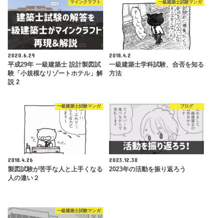
マインクラフト
一級建築士試験マンガ
2020.6.29
2018.4.2
平成29年 一級建築士 設計製図試
一級建築士学科試験、合否を知る
験「小規模なリゾートホテル」解
方法
説 2
一級建築士試験マンガ
ブログ
2018.4.26
2023.12.30
製図試験が苦手な人と上手くなる
2023年の活動を振り返ろう
人の違い２
一級建築士試験マンガ