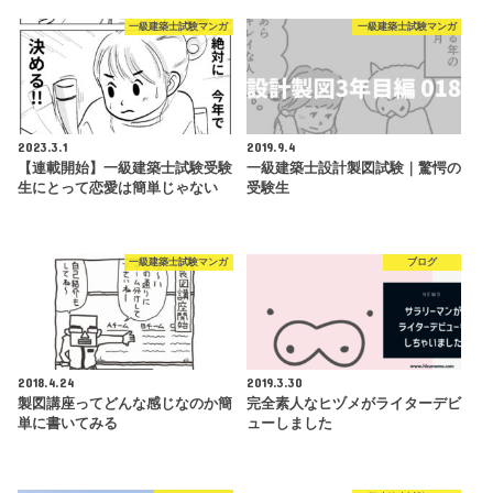
一級建築士試験マンガ
一級建築士試験マンガ
2023.3.1
2019.9.4
【連載開始】一級建築士試験受験
一級建築士設計製図試験｜驚愕の
生にとって恋愛は簡単じゃない
受験生
一級建築士試験マンガ
ブログ
2018.4.24
2019.3.30
製図講座ってどんな感じなのか簡
完全素人なヒヅメがライターデビ
単に書いてみる
ューしました