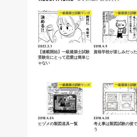
一級建築士試験マンガ
一級建築士試験
2023.3.1
2018.4.9
【連載開始】一級建築士試験
資格学校が楽しみだっ
受験生にとって恋愛は簡単じ
ゃない
一級建築士試験マンガ
一級建築士試験
2018.4.24
2018.4.30
ヒヅメの製図道具一覧
考え事は製図試験の後
う