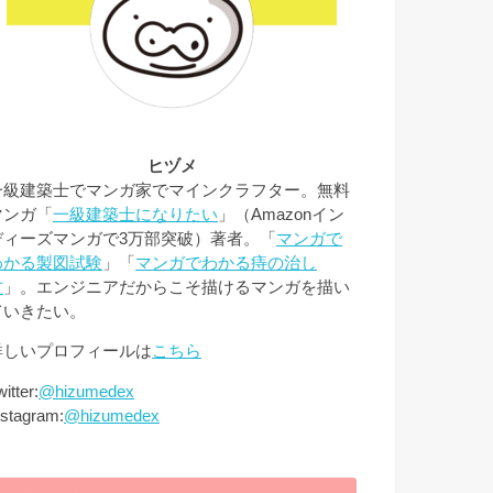
ヒヅメ
一級建築士でマンガ家でマインクラフター。無料
マンガ「
一級建築士になりたい
」（Amazonイン
ディーズマンガで3万部突破）著者。「
マンガで
わかる製図試験
」「
マンガでわかる痔の治し
方
」。エンジニアだからこそ描けるマンガを描い
ていきたい。
詳しいプロフィールは
こちら
itter:
@hizumedex
nstagram:
@hizumedex