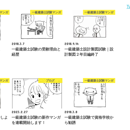
T
マンガ
一級建築士試験マンガ
一級建築士試験マンガ
2018.3.7
2018.9.14
た
一級建築士試験の受験理由と
一級建築士設計製図試験｜設
経歴
計製図２年目編終了
マンガ
ブログ
一級建築士試験マンガ
2023.2.27
2018.3.8
でしよ
一級建築士試験の新作マンガ
一級建築士試験で資格学校か
を連載開始します！
ら勧誘