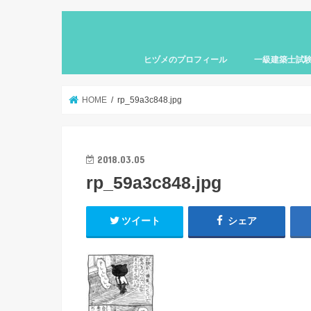
ヒヅメのプロフィール
一級建築士試
HOME
rp_59a3c848.jpg
2018.03.05
rp_59a3c848.jpg
ツイート
シェア