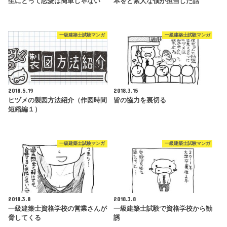
生にとって恋愛は簡単じゃない
本をど素人な僕が担当した話
一級建築士試験マンガ
一級建築士試験マンガ
2018.5.19
2018.3.15
ヒヅメの製図方法紹介（作図時間
皆の協力を裏切る
短縮編１）
一級建築士試験マンガ
一級建築士試験マンガ
2018.3.8
2018.3.8
一級建築士資格学校の営業さんが
一級建築士試験で資格学校から勧
脅してくる
誘