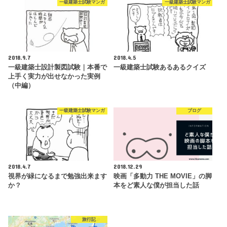
一級建築士試験マンガ
一級建築士試験マンガ
2018.9.7
2018.4.5
一級建築士設計製図試験｜本番で
一級建築士試験あるあるクイズ
上手く実力が出せなかった実例
（中編）
一級建築士試験マンガ
ブログ
2018.4.7
2018.12.29
視界が緑になるまで勉強出来ます
映画「多動力 THE MOVIE」の脚
か？
本をど素人な僕が担当した話
旅行記