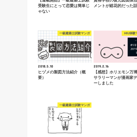
【連載開始】一級建築士試験
資格学校の復元図面採
受験生にとって恋愛は簡単じ
メントが総花的だった
ゃない
一級建築士試験マンガ
HIU体験
2018.5.10
2019.2.16
ヒヅメの製図方法紹介（概
【感想】ホリエモン万博2
要）
サラリーマンが漫画家
ーしました
一級建築士試験マンガ