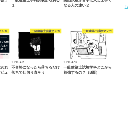
点会コ
一級建築士学科試験あるある
製図試験が苦手な人と上手く
話
１
なる人の違い２
T
マンガ
一級建築士試験マンガ
一級建築士試験マンガ
2018.4.2
2018.3.19
019
不合格になったら落ちるだけ
一級建築士試験学科どこから
デビュ
落ちて仕切り直そう
勉強するの？（B面）