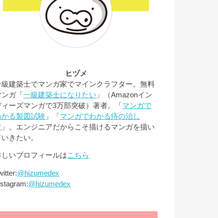
ヒヅメ
一級建築士でマンガ家でマインクラフター。無料
マンガ「
一級建築士になりたい
」（Amazonイン
ディーズマンガで3万部突破）著者。「
マンガで
わかる製図試験
」「
マンガでわかる痔の治し
方
」。エンジニアだからこそ描けるマンガを描い
ていきたい。
詳しいプロフィールは
こちら
itter:
@hizumedex
nstagram:
@hizumedex