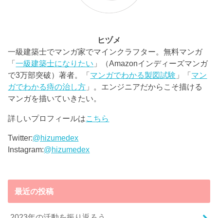
ヒヅメ
一級建築士でマンガ家でマインクラフター。無料マンガ
「
一級建築士になりたい
」（Amazonインディーズマンガ
で3万部突破）著者。「
マンガでわかる製図試験
」「
マン
ガでわかる痔の治し方
」。エンジニアだからこそ描ける
マンガを描いていきたい。
詳しいプロフィールは
こちら
Twitter:
@hizumedex
Instagram:
@hizumedex
最近の投稿
2023年の活動を振り返ろう