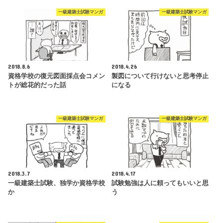
一級建築士試験マンガ
一級建築士試験マンガ
2018.8.6
2018.4.26
資格学校の復元図面採点会コメン
製図について行けないと思考停止
トが総花的だった話
になる
一級建築士試験マンガ
一級建築士試験マンガ
2018.3.7
2018.4.17
一級建築士試験、独学か資格学校
試験勉強は人に頼ってもいいと思
か
う