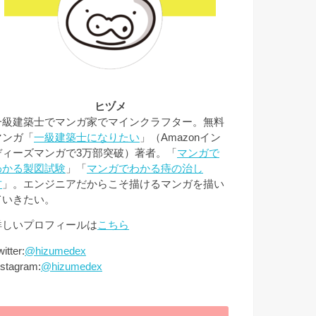
ヒヅメ
一級建築士でマンガ家でマインクラフター。無料
マンガ「
一級建築士になりたい
」（Amazonイン
ディーズマンガで3万部突破）著者。「
マンガで
わかる製図試験
」「
マンガでわかる痔の治し
方
」。エンジニアだからこそ描けるマンガを描い
ていきたい。
詳しいプロフィールは
こちら
itter:
@hizumedex
nstagram:
@hizumedex