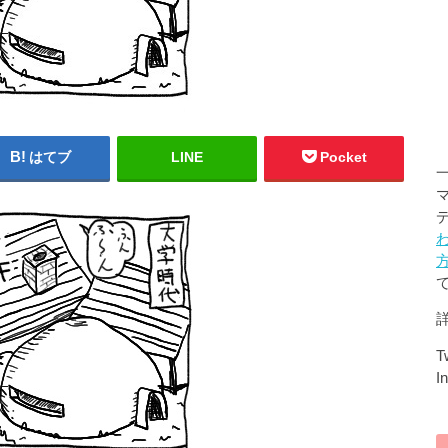
はてブ
LINE
Pocket
Tw
I