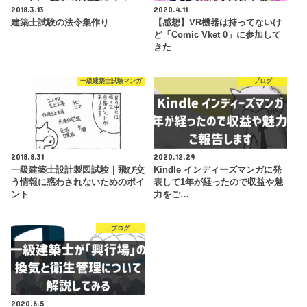
2018.3.13
2020.4.11
建築士試験の法令集作り
【感想】VR機器は持ってないけ
ど「Comic Vket 0」に参加して
きた
一級建築士試験マンガ
ブログ
2018.8.31
2020.12.29
一級建築士設計製図試験｜飛び交
Kindle インディーズマンガに発
う情報に惑わされないためのポイ
表して1年が経ったので収益や魅
ント
力をご…
ブログ
2020.6.5