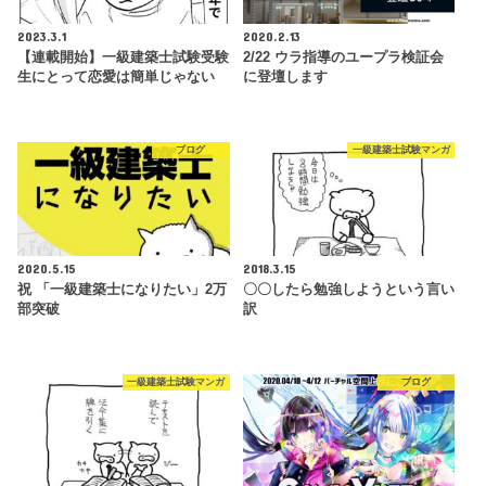
2023.3.1
2020.2.13
【連載開始】一級建築士試験受験
2/22 ウラ指導のユープラ検証会
生にとって恋愛は簡単じゃない
に登壇します
ブログ
一級建築士試験マンガ
2020.5.15
2018.3.15
祝 「一級建築士になりたい」2万
〇〇したら勉強しようという言い
部突破
訳
一級建築士試験マンガ
ブログ