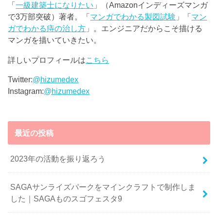
「
一級建築士になりたい
」（Amazonインディーズマンガ
で3万部突破）著者。「
マンガでわかる製図試験
」「
マン
ガでわかる痔の治し方
」。エンジニアだからこそ描ける
マンガを描いていきたい。
詳しいプロフィールは
こちら
Twitter:
@hizumedex
Instagram:
@hizumedex
最近の投稿
2023年の活動を振り返ろう
SAGAサンライズパークをマインクラフトで制作しま
した｜SAGAものスゴフェスタ9