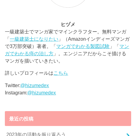
ヒヅメ
一級建築士でマンガ家でマインクラフター。無料マンガ
「
一級建築士になりたい
」（Amazonインディーズマンガ
で3万部突破）著者。「
マンガでわかる製図試験
」「
マン
ガでわかる痔の治し方
」。エンジニアだからこそ描ける
マンガを描いていきたい。
詳しいプロフィールは
こちら
Twitter:
@hizumedex
Instagram:
@hizumedex
最近の投稿
2023年の活動を振り返ろう