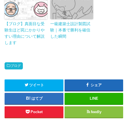
【ブログ】真面目な受
一級建築士設計製図試
験生ほど罠にかかりや
験｜本番で勝利を確信
すい理由について解説
した瞬間
します
ブログ
ツイート
シェア
はてブ
LINE
Pocket
feedly