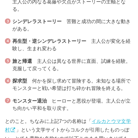
主人公の内なる葛藤や欠点がストーリーの主軸とな
る。
シンデレラストーリー
苦難と成功の間に大きな動き
がある。
再生型・逆シンデレラストーリー
主人公が変化を経
験し、生まれ変わる
旅と帰還
主人公は異なる世界に直面、試練を経験。
克服して戻ってくる。
探求型
何かを探し求めて冒険する。未知なる場所で
モンスターと戦い希望は打ち砕かれ冒険を終える。
モンスター退治
ヒーローと悪役が登場。主人公が立
ち向かい平和を取り戻す。
とのこと。ちなみに上記7つの名称は「
イルカとウマ文学
村
」という文学サイトからコルクが引用したものっぽ