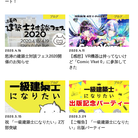
ート！
ブログ
ブログ
2020.4.16
2020.4.11
怒涛の建築士対談フェス2020開
【感想】VR機器は持ってないけ
催のお知らせ
ど「Comic Vket 0」に参加して
きた
ブログ
ブログ
2020.5.15
2020.3.29
祝 「一級建築士になりたい」2万
【ご報告】「一級建築士になりた
部突破
い」出版パーティー