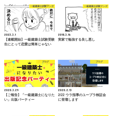
一級建築士試験マンガ
一級建築士試験マンガ
2023.3.1
2018.3.16
【連載開始】一級建築士試験受験
実家で勉強する良し悪し
生にとって恋愛は簡単じゃない
ブログ
ブログ
2020.3.29
2020.2.13
【ご報告】「一級建築士になりた
2/22 ウラ指導のユープラ検証会
い」出版パーティー
に登壇します