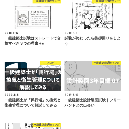
一級建築士試験マンガ
一級建築士試験マンガ
2018.8.17
2018.4.2
一級建築士試験はストレートで合
試験が終わったら挨拶回りをしよ
格すべき３つの理由＋α
う
ブログ
一級建築士試験マンガ
2020.6.5
2019.8.12
一級建築士が「興行場」の換気と
一級建築士設計製図試験｜フリー
衛生管理について解説してみる
ハンドとの出会い
一級建築士試験マンガ