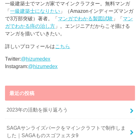
一級建築士でマンガ家でマインクラフター。無料マンガ
「
一級建築士になりたい
」（Amazonインディーズマンガ
で3万部突破）著者。「
マンガでわかる製図試験
」「
マン
ガでわかる痔の治し方
」。エンジニアだからこそ描ける
マンガを描いていきたい。
詳しいプロフィールは
こちら
Twitter:
@hizumedex
Instagram:
@hizumedex
最近の投稿
2023年の活動を振り返ろう
SAGAサンライズパークをマインクラフトで制作しま
した｜SAGAものスゴフェスタ9