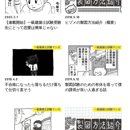
2023.3.1
2018.5.10
【連載開始】一級建築士試験受験
ヒヅメの製図方法紹介（概要）
生にとって恋愛は簡単じゃない
一級建築士試験マンガ
一級建築士試験マンガ
2018.4.2
2019.6.12
不合格になったら落ちるだけ落ち
製図試験のための有休を巡って僕
て仕切り直そう
の課長が良い人過ぎる話
一級建築士試験マンガ
一級建築士試験マンガ