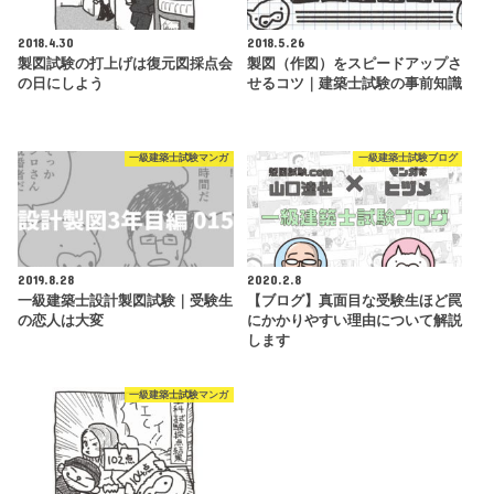
2018.4.30
2018.5.26
製図試験の打上げは復元図採点会
製図（作図）をスピードアップさ
の日にしよう
せるコツ｜建築士試験の事前知識
一級建築士試験マンガ
一級建築士試験ブログ
2019.8.28
2020.2.8
一級建築士設計製図試験｜受験生
【ブログ】真面目な受験生ほど罠
の恋人は大変
にかかりやすい理由について解説
します
一級建築士試験マンガ