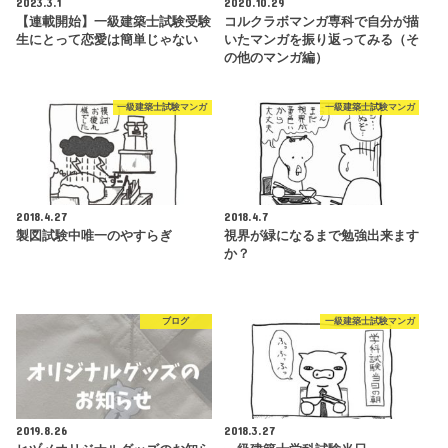
2023.3.1
2020.10.29
【連載開始】一級建築士試験受験
コルクラボマンガ専科で自分が描
生にとって恋愛は簡単じゃない
いたマンガを振り返ってみる（そ
の他のマンガ編）
一級建築士試験マンガ
一級建築士試験マンガ
2018.4.27
2018.4.7
製図試験中唯一のやすらぎ
視界が緑になるまで勉強出来ます
か？
ブログ
一級建築士試験マンガ
2019.8.26
2018.3.27