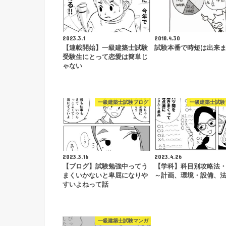
2023.3.1
2018.4.30
【連載開始】一級建築士試験
試験本番で時短は出来
受験生にとって恋愛は簡単じ
ゃない
一級建築士試験ブログ
一級建築士試験
2023.3.16
2023.4.26
【ブログ】試験勉強中ってう
【学科】科目別攻略法
まくいかないと卑屈になりや
～計画、環境・設備、
すいよねって話
一級建築士試験マンガ