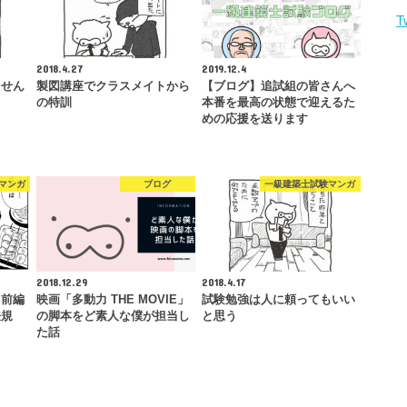
T
2018.4.27
2019.12.4
ません
製図講座でクラスメイトから
【ブログ】追試組の皆さんへ
の特訓
本番を最高の状態で迎えるた
めの応援を送ります
マンガ
ブログ
一級建築士試験マンガ
2018.12.29
2018.4.17
・前編
映画「多動力 THE MOVIE」
試験勉強は人に頼ってもいい
法規
の脚本をど素人な僕が担当し
と思う
た話