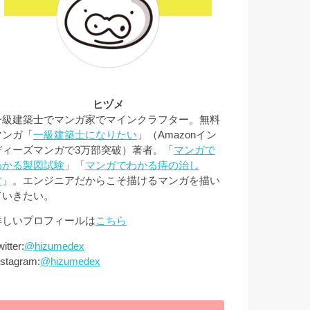
ヒヅメ
一級建築士でマンガ家でマインクラフター。無料
マンガ「
一級建築士になりたい
」（Amazonイン
ディーズマンガで3万部突破）著者。「
マンガで
わかる製図試験
」「
マンガでわかる痔の治し
方
」。エンジニアだからこそ描けるマンガを描い
ていきたい。
詳しいプロフィールは
こちら
itter:
@hizumedex
nstagram:
@hizumedex