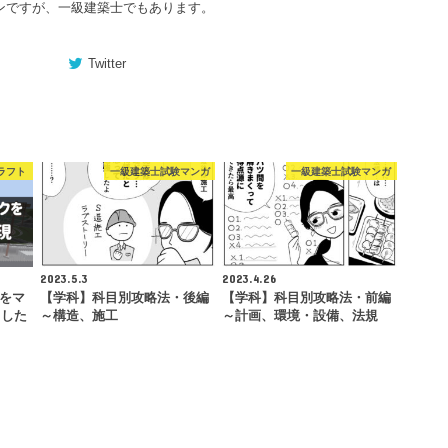
ンですが、一級建築士でもあります。
Twitter
ラフト
一級建築士試験マンガ
一級建築士試験マンガ
2023.5.3
2023.4.26
クをマ
【学科】科目別攻略法・後編
【学科】科目別攻略法・前編
ました
～構造、施工
～計画、環境・設備、法規