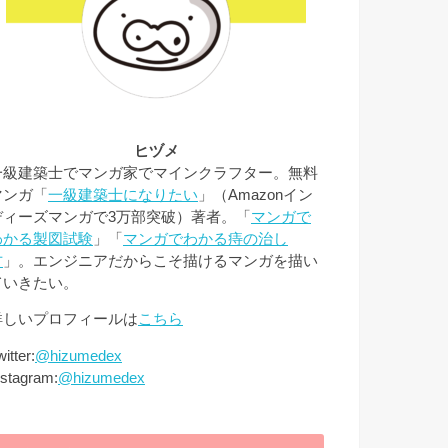
ヒヅメ
一級建築士でマンガ家でマインクラフター。無料
マンガ「
一級建築士になりたい
」（Amazonイン
ディーズマンガで3万部突破）著者。「
マンガで
わかる製図試験
」「
マンガでわかる痔の治し
方
」。エンジニアだからこそ描けるマンガを描い
ていきたい。
詳しいプロフィールは
こちら
itter:
@hizumedex
nstagram:
@hizumedex