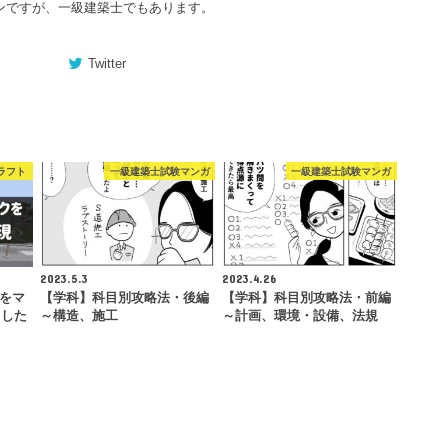
ンですが、一級建築士でもあります。
Twitter
ラフト
一級建築士試験マンガ
一級建築士試験マンガ
2023.5.3
2023.4.26
クをマ
【学科】科目別攻略法・後編
【学科】科目別攻略法・前編
ました
～構造、施工
～計画、環境・設備、法規