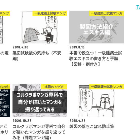
T
マンガ
一級建築士試験マンガ
一級建築士試験マンガ
2018.4.30
2019.8.16
トの電
製図試験後の気持ち（不安
本番で役立つ！一級建築士試
編）
験エスキスの書き方と手順
【図解・例付き】
マンガ
本日のヒヅメ
一級建築士試験マンガ
2020.10.28
2018.4.26
デビ
コルクラボマンガ専科で自分
製図の落ちこぼれ防止策
てホリ
が描いたマンガを振り返って
みる（課題マンガ編）