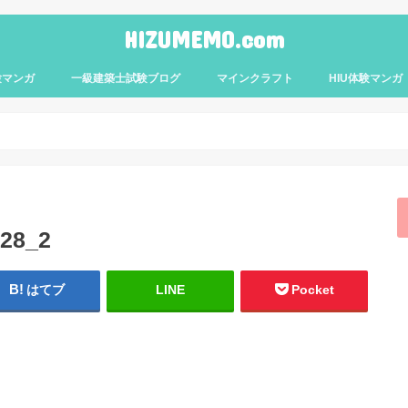
HIZUMEMO.com
験マンガ
一級建築士試験ブログ
マインクラフト
HIU体験マンガ
8_2
はてブ
LINE
Pocket