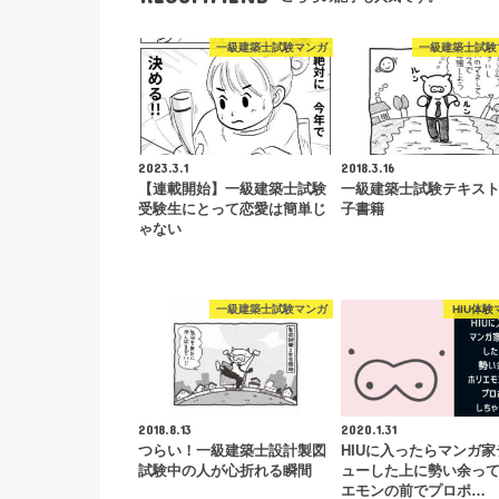
一級建築士試験マンガ
一級建築士試験
2023.3.1
2018.3.16
【連載開始】一級建築士試験
一級建築士試験テキス
受験生にとって恋愛は簡単じ
子書籍
ゃない
一級建築士試験マンガ
HIU体験
2018.8.13
2020.1.31
つらい！一級建築士設計製図
HIUに入ったらマンガ家
試験中の人が心折れる瞬間
ューした上に勢い余っ
エモンの前でプロポ…