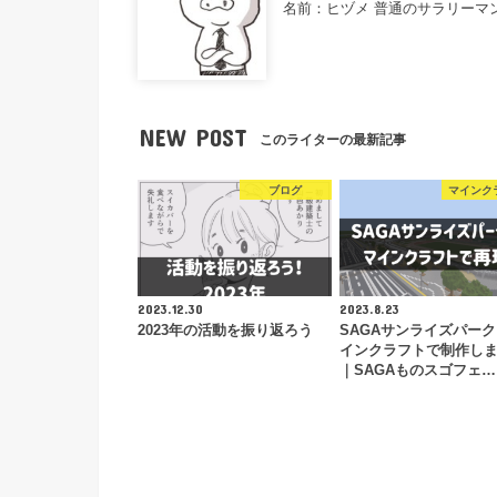
名前：ヒヅメ 普通のサラリーマ
NEW POST
このライターの最新記事
ブログ
マインク
2023.12.30
2023.8.23
2023年の活動を振り返ろう
SAGAサンライズパー
インクラフトで制作し
｜SAGAものスゴフェ…