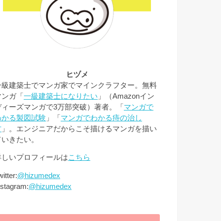
ヒヅメ
一級建築士でマンガ家でマインクラフター。無料
マンガ「
一級建築士になりたい
」（Amazonイン
ディーズマンガで3万部突破）著者。「
マンガで
わかる製図試験
」「
マンガでわかる痔の治し
方
」。エンジニアだからこそ描けるマンガを描い
ていきたい。
詳しいプロフィールは
こちら
itter:
@hizumedex
nstagram:
@hizumedex