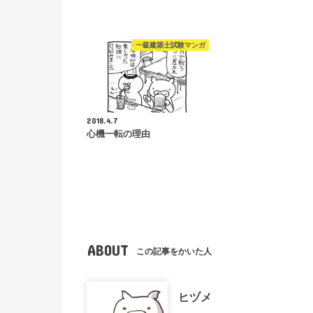
一級建築士試験マンガ
2018.4.7
心機一転の理由
ABOUT
この記事をかいた人
ヒヅメ