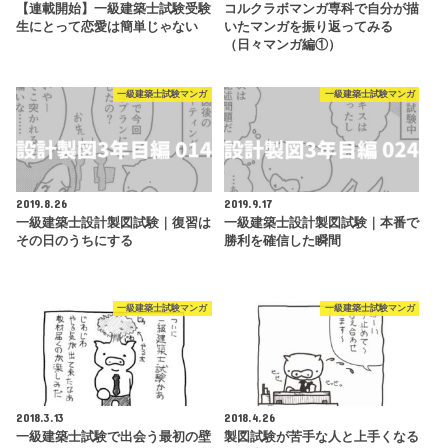
【連載開始】一級建築士試験受験
コルクラボマンガ専科で自分が描
生にとって恋愛は簡単じゃない
いたマンガを振り返ってみる
（日々マンガ編①）
一級建築士試験マンガ
一級建築士試験マンガ
2019.8.26
2019.9.17
一級建築士設計製図試験｜復習は
一級建築士設計製図試験｜本番で
その日のうちにする
勝利を確信した瞬間
一級建築士試験マンガ
一級建築士試験マンガ
2018.3.13
2018.4.26
一級建築士試験で出会う最初の壁
製図試験が苦手な人と上手くなる