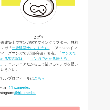
ヒヅメ
一級建築士でマンガ家でマインクラフター。無料
マンガ「
一級建築士になりたい
」（Amazonイン
ディーズマンガで3万部突破）著者。「
マンガで
わかる製図試験
」「
マンガでわかる痔の治し
方
」。エンジニアだからこそ描けるマンガを描い
ていきたい。
詳しいプロフィールは
こちら
itter:
@hizumedex
nstagram:
@hizumedex