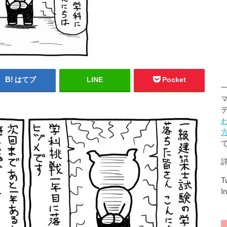
はてブ
LINE
Pocket
Tw
I