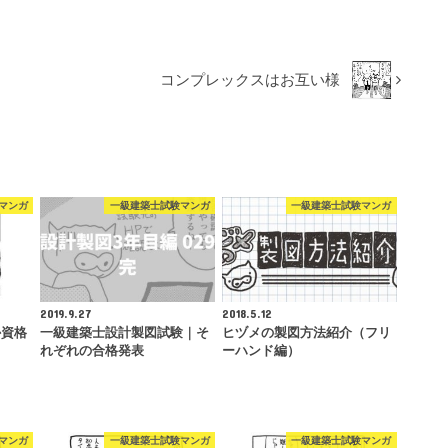
コンプレックスはお互い様
マンガ
一級建築士試験マンガ
一級建築士試験マンガ
2019.9.27
2018.5.12
か資格
一級建築士設計製図試験｜そ
ヒヅメの製図方法紹介（フリ
れぞれの合格発表
ーハンド編）
マンガ
一級建築士試験マンガ
一級建築士試験マンガ