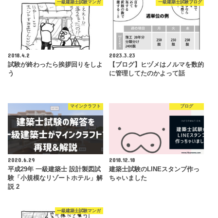
一級建築士試験マンガ
一級建築士試験ブログ
2018.4.2
2023.3.23
試験が終わったら挨拶回りをしよ
【ブログ】ヒヅメはノルマを数的
う
に管理してたのかよって話
マインクラフト
ブログ
2020.6.29
2018.12.18
平成29年 一級建築士 設計製図試
建築士試験のLINEスタンプ作っ
験「小規模なリゾートホテル」解
ちゃいました
説 2
一級建築士試験マンガ