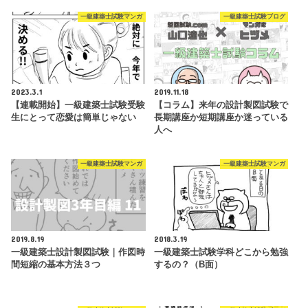
一級建築士試験マンガ
一級建築士試験ブログ
2023.3.1
2019.11.18
【連載開始】一級建築士試験受験
【コラム】来年の設計製図試験で
生にとって恋愛は簡単じゃない
長期講座か短期講座か迷っている
人へ
一級建築士試験マンガ
一級建築士試験マンガ
2019.8.19
2018.3.19
一級建築士設計製図試験｜作図時
一級建築士試験学科どこから勉強
間短縮の基本方法３つ
するの？（B面）