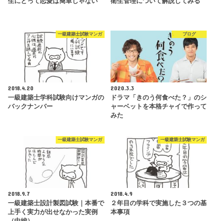
生にとって恋愛は簡単じゃない
衛生管理について解説してみる
一級建築士試験マンガ
ブログ
2018.4.20
2020.3.3
一級建築士学科試験向けマンガの
ドラマ「きのう何食べた？」のシ
バックナンバー
ャーベットを本格チャイで作って
みた
一級建築士試験マンガ
一級建築士試験マンガ
2018.9.7
2018.4.9
一級建築士設計製図試験｜本番で
２年目の学科で実施した３つの基
上手く実力が出せなかった実例
本事項