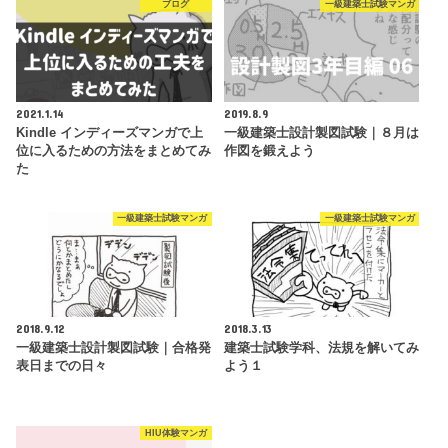
ブログ
一級建築士試験マンガ
2021.1.14
2019.8.9
Kindle インディーズマンガで上
一級建築士設計製図試験｜８月は
位に入るための方法をまとめてみ
作図を鍛えよう
た
一級建築士試験マンガ
一級建築士試験マンガ
2018.9.12
2018.3.13
一級建築士設計製図試験｜合格発
建築士試験学科、法規を解いてみ
表日までの日々
よう１
HIU体験マンガ